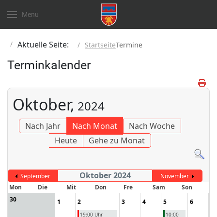
Menu
Aktuelle Seite:
Startseite
Termine
Terminkalender
Oktober,
2024
Nach Jahr
Nach Monat
Nach Woche
Heute
Gehe zu Monat
Oktober 2024
September
November
Mon
Die
Mit
Don
Fre
Sam
Son
30
1
2
3
4
5
6
19:00 Uhr
10:00