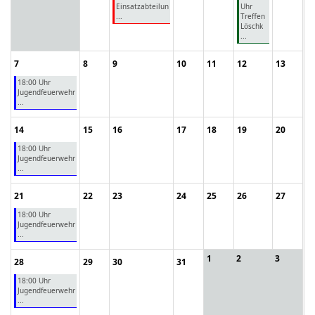
Einsatzabteilun
Uhr
...
Treffen
Löschk
...
7
8
9
10
11
12
13
18:00 Uhr
Jugendfeuerwehr
...
14
15
16
17
18
19
20
18:00 Uhr
Jugendfeuerwehr
...
21
22
23
24
25
26
27
18:00 Uhr
Jugendfeuerwehr
...
1
2
3
28
29
30
31
18:00 Uhr
Jugendfeuerwehr
...