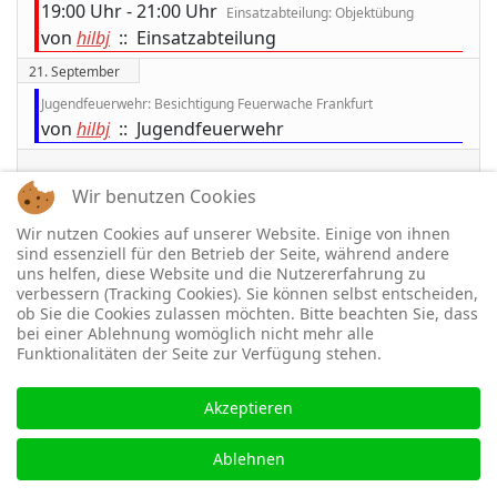
19:00 Uhr - 21:00 Uhr
Einsatzabteilung: Objektübung
von
hilbj
:: Einsatzabteilung
21. September
Jugendfeuerwehr: Besichtigung Feuerwache Frankfurt
von
hilbj
:: Jugendfeuerwehr
Wir benutzen Cookies
Wir nutzen Cookies auf unserer Website. Einige von ihnen
Copyright
sind essenziell für den Betrieb der Seite, während andere
uns helfen, diese Website und die Nutzererfahrung zu
Copyright © 2026 Freiwillige Feuerwehr
verbessern (Tracking Cookies). Sie können selbst entscheiden,
Limburg-Ahlbach e.V.. Alle Rechte vorbehalten.
ob Sie die Cookies zulassen möchten. Bitte beachten Sie, dass
bei einer Ablehnung womöglich nicht mehr alle
Joomla!
ist freie, unter der
GNU/GPL-Lizenz
Funktionalitäten der Seite zur Verfügung stehen.
veröffentlichte Software.
Akzeptieren
Designed by
sinci
Powered by
Ulkit
Ablehnen