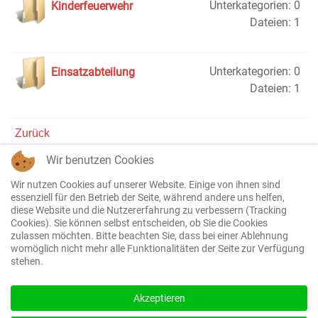
Unterkategorien: 0
Kinderfeuerwehr
Dateien: 1
Unterkategorien: 0
Einsatzabteilung
Dateien: 1
Zurück
Powered by jDownloads
Wir benutzen Cookies
Wir nutzen Cookies auf unserer Website. Einige von ihnen sind
essenziell für den Betrieb der Seite, während andere uns helfen,
Copyright
diese Website und die Nutzererfahrung zu verbessern (Tracking
Cookies). Sie können selbst entscheiden, ob Sie die Cookies
zulassen möchten. Bitte beachten Sie, dass bei einer Ablehnung
Copyright © 2026 Freiwillige Feuerwehr Limburg-
womöglich nicht mehr alle Funktionalitäten der Seite zur Verfügung
Ahlbach e.V.. Alle Rechte vorbehalten.
stehen.
Joomla!
ist freie, unter der
GNU/GPL-Lizenz
veröffentlichte Software.
Akzeptieren