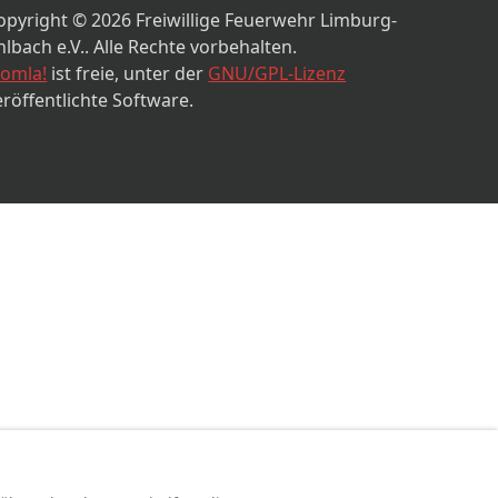
opyright © 2026 Freiwillige Feuerwehr Limburg-
hlbach e.V.. Alle Rechte vorbehalten.
oomla!
ist freie, unter der
GNU/GPL-Lizenz
eröffentlichte Software.