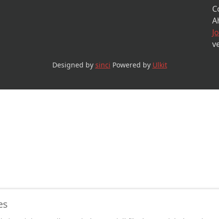
C
A
J
v
Designed by
sinci
Powered by
Ulkit
es