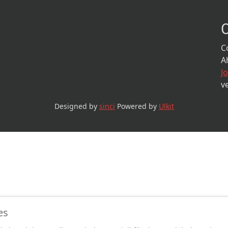
C
A
J
v
Designed by
sinci
Powered by
Ulkit
es