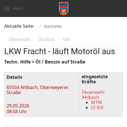
Menu
Aktuelle Seite:
Startseite
Übersicht
Zurück
Vor
LKW Fracht - läuft Motoröl aus
Techn. Hilfe > Öl / Benzin auf Straße
Zugriffe 869
eingesetzte
Details
Kräfte
65554 Ahlbach, Oberweyerer
Feuerwehr
Straße
Ahlbach
MTW
29.05.2026
LF 8/6
08:58 Uhr